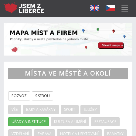
MÍSTA VE MĚSTĚ A OKOLÍ
ROZVOZ
S SEBOU
VŠE
BARY A KAVÁRNY
SPORT
SLUŽBY
ÚŘADY A INSTITUCE
KULTURA A UMĚNÍ
RESTAURACE
VZDĚLÁNÍ
ZÁBAVA
HOTELY A UBYTOVÁNÍ
PAMÁTKY