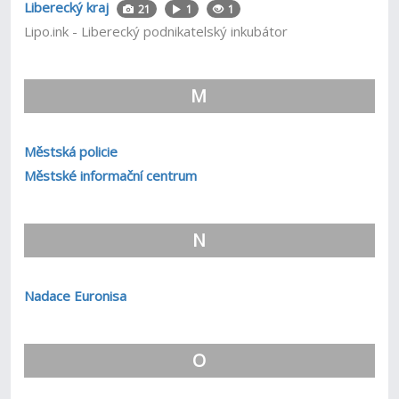
Liberecký kraj
21
1
1
Lipo.ink - Liberecký podnikatelský inkubátor
M
Městská policie
Městské informační centrum
N
Nadace Euronisa
O