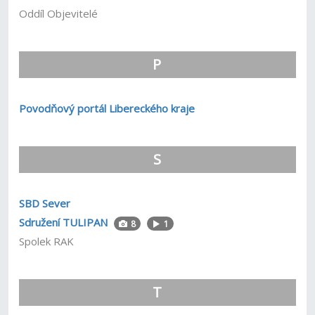
Oddíl Objevitelé
P
Povodňový portál Libereckého kraje
S
SBD Sever
Sdružení TULIPAN
8
1
Spolek RAK
T