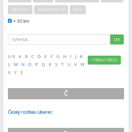
OBCHODY
ZDRAVOTNICTVÍ
OBCE
+ 30 km
OK
0-9 A B C
D
E F G
H
I
J
K
+ PŘIDAT MÍSTO
L
M
N
O
P
Q R
S
T
U V W
X Y Z
Č
Český rozhlas Liberec