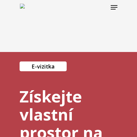
Hit enter to search or ESC to close
E-vizitka
Získejte
vlastní
prostor na