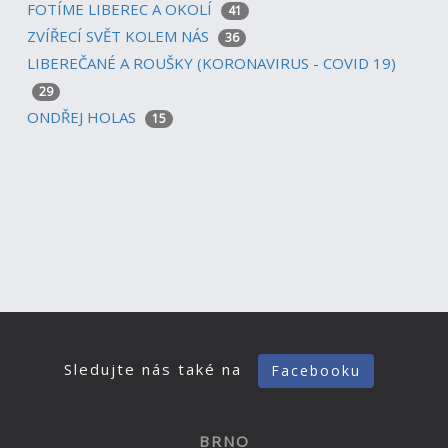
FOTÍME LIBEREC A OKOLÍ
41
ZVÍŘECÍ SVĚT KOLEM NÁS
36
LIBEREČANÉ A ROUŠKY (KORONAVIRUS - COVID 19)
29
ONDŘEJ HOLAS
15
Sledujte nás také na
Facebooku
BRNO