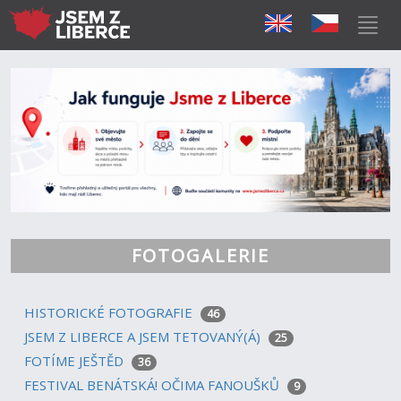
FOTOGALERIE
HISTORICKÉ FOTOGRAFIE
46
JSEM Z LIBERCE A JSEM TETOVANÝ(Á)
25
FOTÍME JEŠTĚD
36
FESTIVAL BENÁTSKÁ! OČIMA FANOUŠKŮ
9