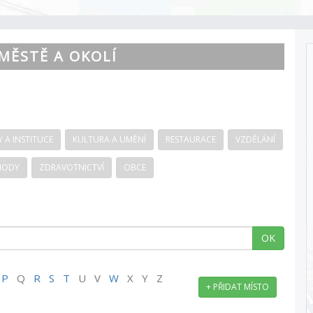
MĚSTĚ A OKOLÍ
 A INSTITUCE
KULTURA A UMĚNÍ
RESTAURACE
VZDĚLÁNÍ
HODY
ZDRAVOTNICTVÍ
OBCE
OK
P
Q
R
S
T
U V
W
X Y Z
+ PŘIDAT MÍSTO