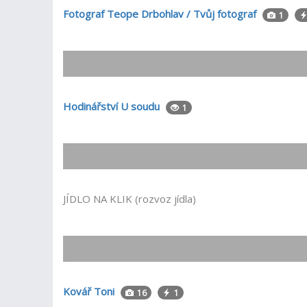
Fotograf Teope Drbohlav / Tvůj fotograf
1
Hodinářství U soudu
1
JÍDLO NA KLIK (rozvoz jídla)
Kovář Toni
16
1