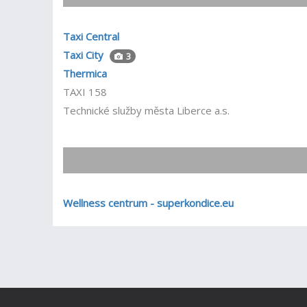
Taxi Central
Taxi City
3
Thermica
TAXI 158
Technické služby města Liberce a.s.
Wellness centrum - superkondice.eu