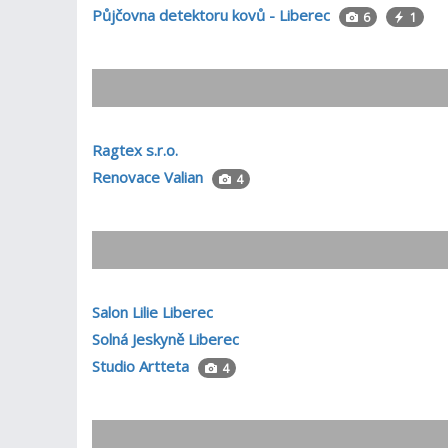
Půjčovna detektoru kovů - Liberec
6
1
Ragtex s.r.o.
Renovace Valian
4
Salon Lilie Liberec
Solná Jeskyně Liberec
Studio Artteta
4