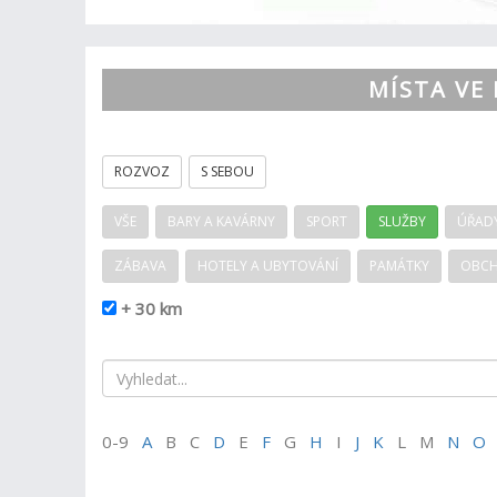
MÍSTA VE 
ROZVOZ
S SEBOU
VŠE
BARY A KAVÁRNY
SPORT
SLUŽBY
ÚŘADY
ZÁBAVA
HOTELY A UBYTOVÁNÍ
PAMÁTKY
OBC
+ 30 km
0-9
A
B C
D
E
F
G
H
I
J
K
L M
N
O