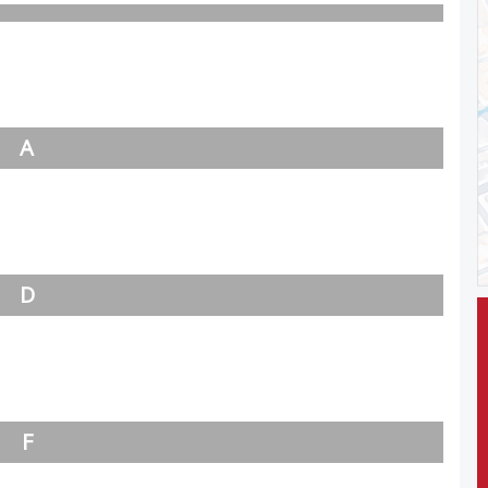
A
D
F