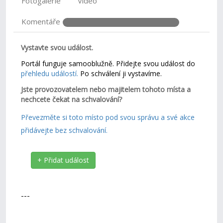
Fotogalerie
Video
Komentáře
Vystavte svou událost.
Portál funguje samooblužně. Přidejte svou událost do
přehledu událostí.
Po schválení ji vystavíme.
Jste provozovatelem nebo majitelem tohoto místa a
nechcete čekat na schvalování?
Převezměte si toto místo pod svou správu a své akce
přidávejte bez schvalování.
+ Přidat událost
---