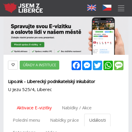
Facebook
Messenger
Twitter
WhatsAp
Mes
ÚŘADY A INSTITUCE
Lipo.ink - Liberecký podnikatelský inkubátor
U Jezu 525/4, Liberec
Aktivace E-vizitky
Nabídky / Akce
Polední menu
Nabídky práce
Události