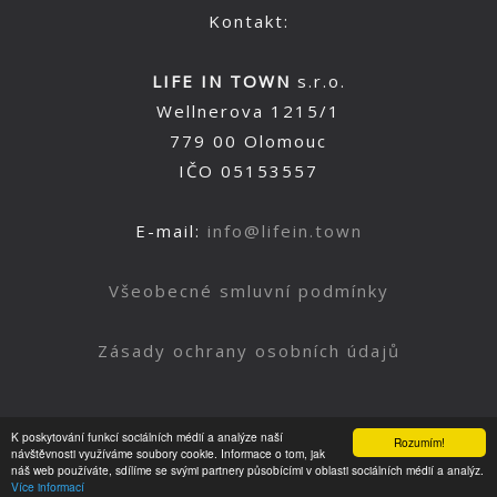
Kontakt:
LIFE IN TOWN
s.r.o.
Wellnerova 1215/1
779 00 Olomouc
IČO 05153557
E-mail:
info@lifein.town
Všeobecné smluvní podmínky
Zásady ochrany osobních údajů
K poskytování funkcí sociálních médií a analýze naší
Rozumím!
Nahoru
návštěvnosti využíváme soubory cookie. Informace o tom, jak
náš web používáte, sdílíme se svými partnery působícími v oblasti sociálních médií a analýz.
Více informací