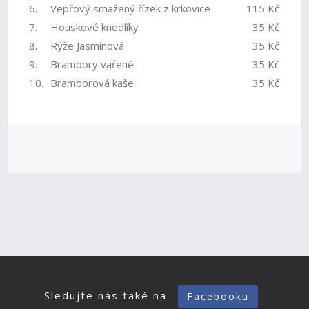
6.
Vepřový smažený řízek z krkovice
115 Kč
7.
Houskové knedlíky
35 Kč
8.
Rýže Jasmínová
35 Kč
9.
Brambory vařené
35 Kč
10.
Bramborová kaše
35 Kč
Sledujte nás také na
Facebooku