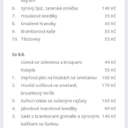
vejcem
6.
Sýrový špíz, tatarská omáčka
140 Kč
7.
Houskové knedlíky
35 Kč
8.
Smažené hranolky
45 Kč
9.
Bramborová kaše
35 Kč
10.
Těstoviny
35 Kč
So 8.8.
Uzená se zeleninou a kroupami
44 Kč
Kulajda
55 Kč
1.
Vepřová plec na houbách se smetanou
100 Kč
2.
Hovězí svíčková na smetaně,
179 Kč
brusinkový terčík
3.
Kuřecí roláda se sušenými rajčaty
105 Kč
4.
Jahodové tvarohové knedlíky
99 Kč
5.
Salát s bramborami grenaille a sýrovými
140 Kč
kuličkami se šunkou