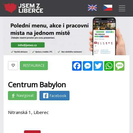
Facebook
Messenger
Twitter
WhatsAp
Mes
RESTAURACE
Centrum Babylon
Navigovat
Facebook
Nitranská 1, Liberec