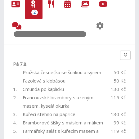
2
Pá 7.8.
Pražská česnečka se šunkou a sýrem
50 Kč
Fazolová s klobásou
50 Kč
1.
Cmunda po kaplicku
130 Kč
2.
Francouzské brambory s uzeným
115 Kč
masem, kyselá okurka
3.
Kuřecí stehno na paprice
130 Kč
4.
Bramborové šišky s máslem a mákem
99 Kč
5.
Farmářský salát s kuřecím masem a
119 Kč