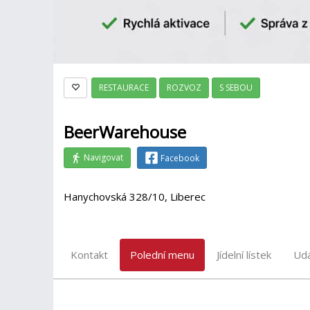
RESTAURACE
ROZVOZ
S SEBOU
BeerWarehouse
Navigovat
Facebook
Hanychovská 328/10, Liberec
Kontakt
Polední menu
Jídelní lístek
Udá