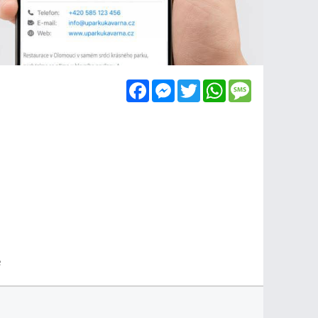
Facebook
Messenger
Twitter
WhatsApp
Message
e