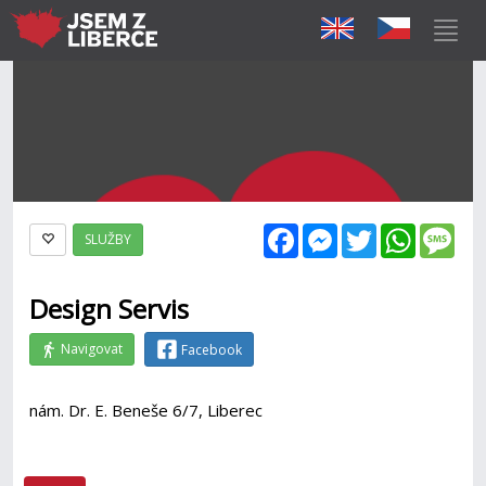
Facebook
Messenger
Twitter
WhatsAp
Mes
SLUŽBY
Design Servis
Navigovat
Facebook
nám. Dr. E. Beneše 6/7, Liberec