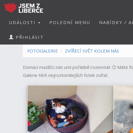
UDÁLOSTI
POLEDNÍ MENU
NABÍDKY / A
PŘIHLÁSIT
FOTOGALERIE
ZVÍŘECÍ SVĚT KOLEM NÁS
Domácí mazlíčci nás umí pořádně rozesmát 🙂 Máte fot
Galerie těch nejroztomilejších fotek zvířat.