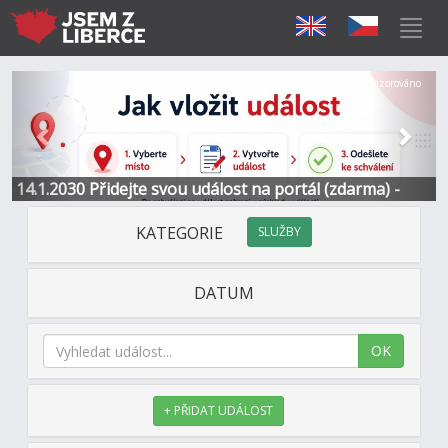
Předchozí
Další
Sponzorováno
14.1.2030 Přidejte svou událost na portál (zdarma) -
Informace a kontakt
KATEGORIE
SLUŽBY
DATUM
OK
+ PŘIDAT UDÁLOST