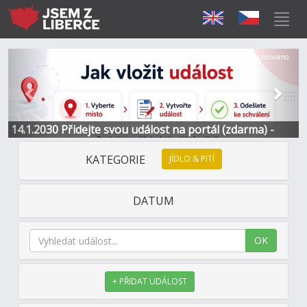
Předchozí
Další
Sponzorováno
14.1.2030 Přidejte svou událost na portál (zdarma) -
Informace a kontakt
KATEGORIE
JÍDLO & PITÍ
DATUM
OK
+ PŘIDAT UDÁLOST