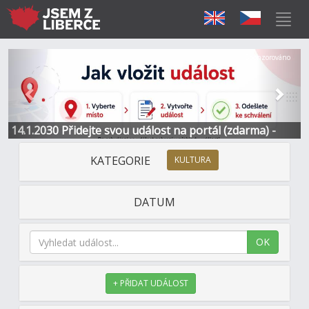
Předchozí
Další
Sponzorováno
14.1.2030 Přidejte svou událost na portál (zdarma) -
Informace a kontakt
KATEGORIE
KULTURA
DATUM
OK
+ PŘIDAT UDÁLOST