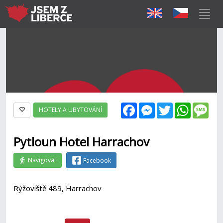
Facebook
Messenger
Twitter
WhatsAp
Mes
HOTELY A UBYTOVÁNÍ
Pytloun Hotel Harrachov
Navigovat
Facebook
Rýžoviště 489, Harrachov