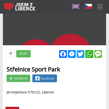
Facebook
Messenger
Twitter
WhatsAp
Mes
SPORT
Střelnice Sport Park
Navigovat
Facebook
Jeronýmova 570/22, Liberec