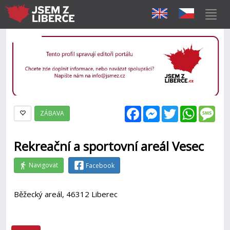
Facebook
Messenger
Twitter
WhatsAp
Mes
ZÁBAVA
Rekreační a sportovní areál Vesec
Navigovat
Facebook
Běžecký areál, 46312 Liberec