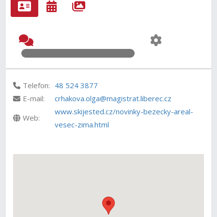
Telefon:
48 524 3877
E-mail:
crhakova.olga@magistrat.liberec.cz
www.skijested.cz/novinky-bezecky-areal-
Web:
vesec-zima.html