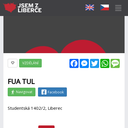
Facebook
Messenger
Twitter
WhatsAp
Mes
VZDĚLÁNÍ
FUA TUL
Navigovat
Facebook
Studentská 1402/2, Liberec