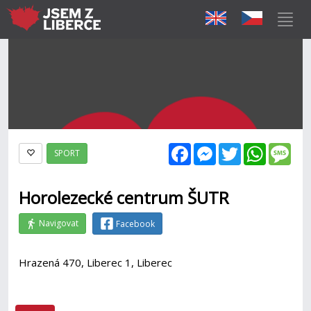
Facebook
Messenger
Twitter
WhatsAp
Mes
SPORT
Horolezecké centrum ŠUTR
Navigovat
Facebook
Hrazená 470, Liberec 1, Liberec