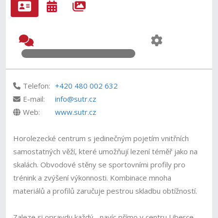
Telefon:
+420 480 002 632
E-mail:
info@sutr.cz
Web:
www.sutr.cz
Horolezecké centrum s jedinečným pojetím vnitřních
samostatných věží, které umožňují lezení téměř jako na
skalách. Obvodové stěny se sportovními profily pro
trénink a zvýšení výkonnosti. Kombinace mnoha
materiálů a profilů zaručuje pestrou skladbu obtížností.
Zaleze si opravdu každý... navíc přímo v centru Liberce,