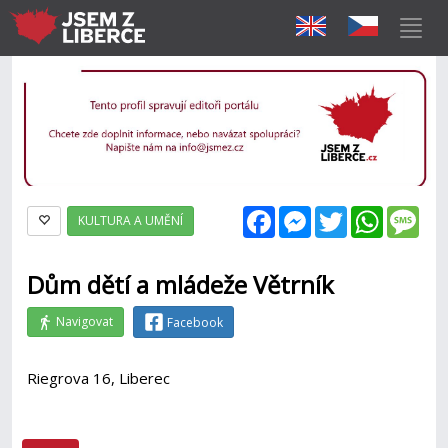
Facebook
Messenger
Twitter
WhatsAp
Mes
KULTURA A UMĚNÍ
Dům dětí a mládeže Větrník
Navigovat
Facebook
Riegrova 16, Liberec