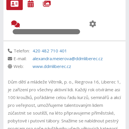
Telefon:
420 482 710 401
E-mail:
alexandra.meierova@ddmliberec.cz
Web:
www.ddmliberec.cz
Dům dětí a mládeže Větrník, p. o., Riegrova 16, Liberec 1,
je zařízení pro všechny aktivní lidi. Každý rok otvíráme asi
100 kroužků, pořádáme celou řadu kurzů, seminářů a akcí
pro veřejnost, umožňujeme talentovaným lidem
zúčastnit se soutěží, na léto připravujeme příměstské,
pobytové i putovní tábory. Snažíme se nabídnout pestrý
program pro naše návštěvníky všech věkových kategorií.