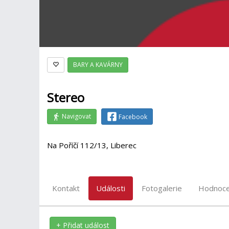
BARY A KAVÁRNY
Stereo
Navigovat
Facebook
Na Poříčí 112/13, Liberec
Kontakt
Události
Fotogalerie
Hodnoce
+ Přidat událost