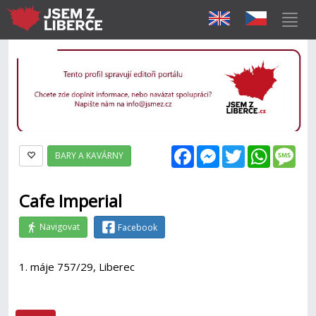
Facebook
Messenger
Twitter
WhatsAp
Mes
BARY A KAVÁRNY
Cafe Imperial
Navigovat
Facebook
1. máje 757/29, Liberec