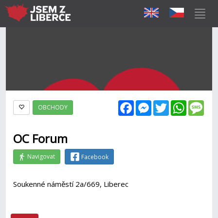
Facebook
Messenger
Twitter
WhatsAp
Mes
OBCHODY
OC Forum
Navigovat
Facebook
Soukenné náměstí 2a/669, Liberec