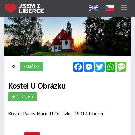
Facebook
Messenger
Twitter
WhatsAp
Mes
PAMÁTKY
Kostel U Obrázku
Navigovat
Kostel Panny Marie U Obrázku, 46014 Liberec