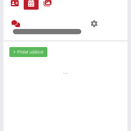
+ Přidat událost
---