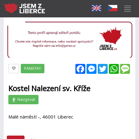
Facebook
Messenger
Twitter
WhatsAp
Mes
PAMÁTKY
Kostel Nalezení sv. Kříže
Navigovat
Malé náměstí -, 46001 Liberec