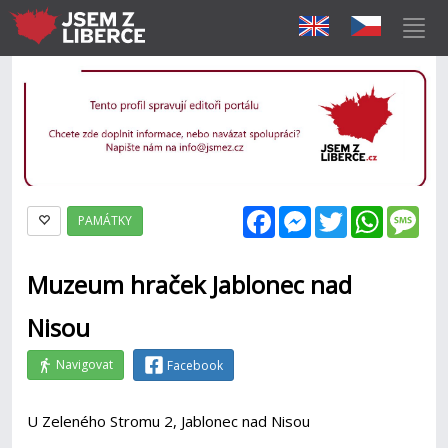
Facebook
Messenger
Twitter
WhatsAp
Mes
PAMÁTKY
Muzeum hraček Jablonec nad
Nisou
Navigovat
Facebook
U Zeleného Stromu 2, Jablonec nad Nisou