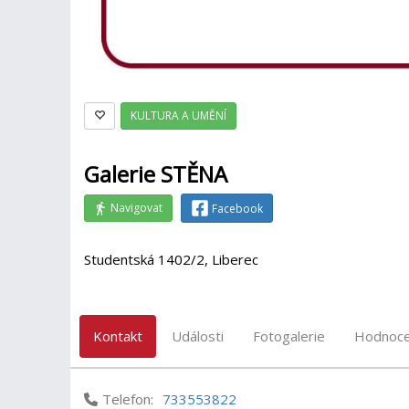
KULTURA A UMĚNÍ
Galerie STĚNA
Navigovat
Facebook
Studentská 1402/2, Liberec
Kontakt
Události
Fotogalerie
Hodnoce
Telefon:
733553822