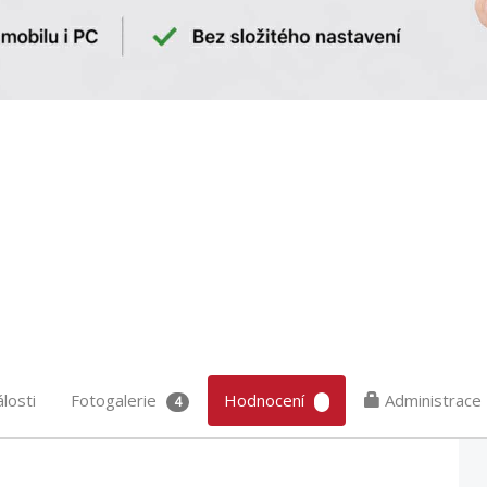
losti
Fotogalerie
Hodnocení
Administrace
4