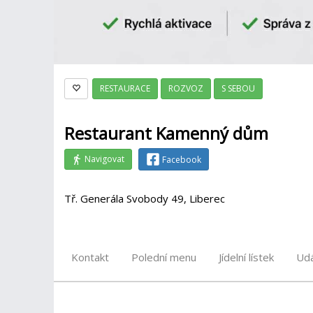
RESTAURACE
ROZVOZ
S SEBOU
Restaurant Kamenný dům
Navigovat
Facebook
Tř. Generála Svobody 49, Liberec
Kontakt
Polední menu
Jídelní lístek
Udá