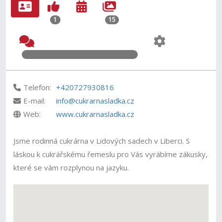
1
15
Telefon:
+420727930816
E-mail:
info@cukrarnasladka.cz
Web:
www.cukrarnasladka.cz
Jsme rodinná cukrárna v Lidových sadech v Liberci. S
láskou k cukrářskému řemeslu pro Vás vyrábíme zákusky,
které se vám rozplynou na jazyku.