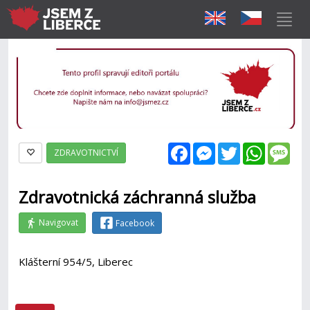
Facebook
Messenger
Twitter
WhatsAp
Mes
ZDRAVOTNICTVÍ
Zdravotnická záchranná služba
Navigovat
Facebook
Klášterní 954/5, Liberec