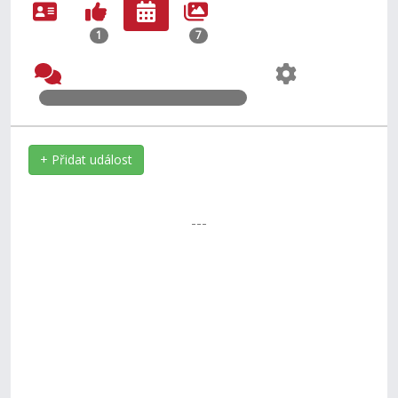
1
7
+ Přidat událost
---