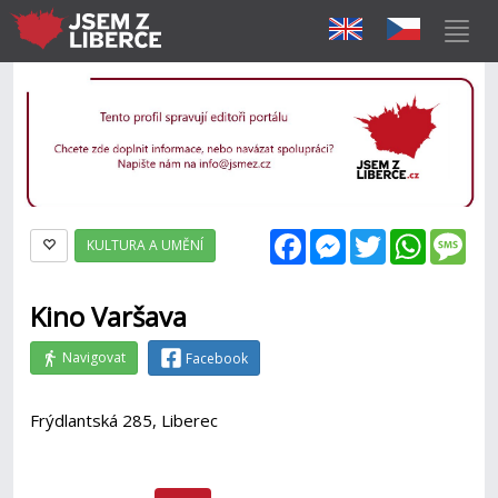
Facebook
Messenger
Twitter
WhatsAp
Mes
KULTURA A UMĚNÍ
Kino Varšava
Navigovat
Facebook
Frýdlantská 285, Liberec