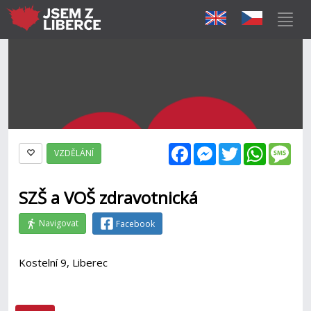
Facebook
Messenger
Twitter
WhatsAp
Mes
VZDĚLÁNÍ
SZŠ a VOŠ zdravotnická
Navigovat
Facebook
Kostelní 9, Liberec