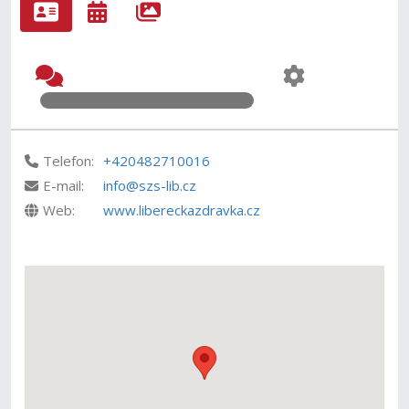
Telefon:
+420482710016
E-mail:
info@szs-lib.cz
Web:
www.libereckazdravka.cz