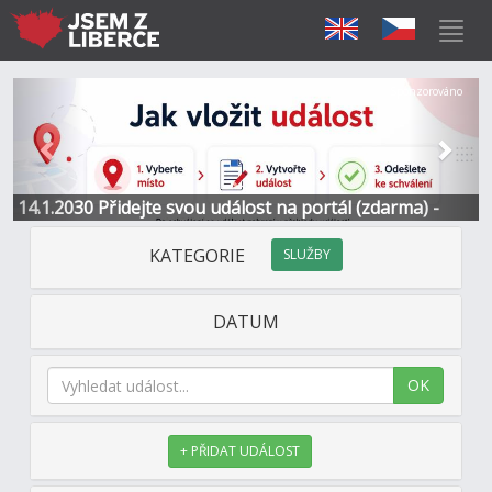
Předchozí
Další
Sponzorováno
14.1.2030 Přidejte svou událost na portál (zdarma) -
Informace a kontakt
KATEGORIE
SLUŽBY
DATUM
OK
+ PŘIDAT UDÁLOST