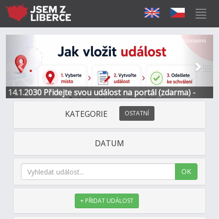
Předchozí
Další
Sponzorováno
14.1.2030 Přidejte svou událost na portál (zdarma) -
Informace a kontakt
KATEGORIE
OSTATNÍ
DATUM
OK
+ PŘIDAT UDÁLOST