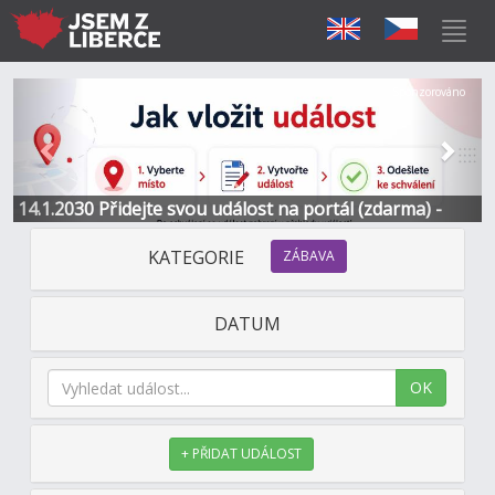
Předchozí
Další
Sponzorováno
14.1.2030 Přidejte svou událost na portál (zdarma) -
Informace a kontakt
KATEGORIE
ZÁBAVA
DATUM
OK
+ PŘIDAT UDÁLOST