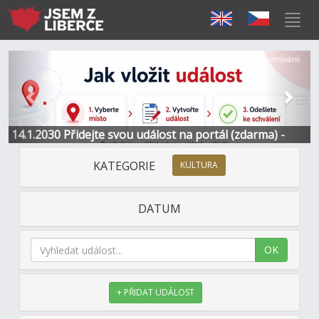
Předchozí
Další
Sponzorováno
14.1.2030 Přidejte svou událost na portál (zdarma) -
Informace a kontakt
KATEGORIE
KULTURA
DATUM
OK
+ PŘIDAT UDÁLOST