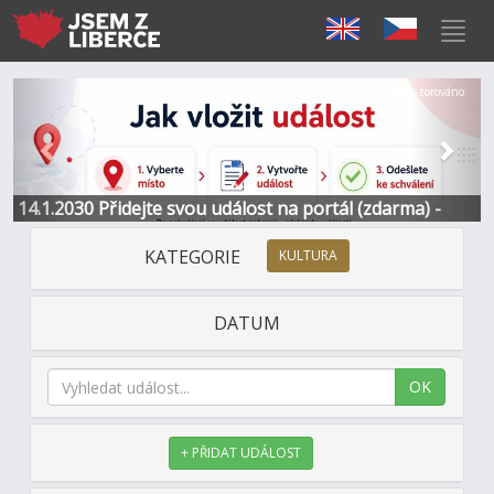
Předchozí
Další
Sponzorováno
14.1.2030 Přidejte svou událost na portál (zdarma) -
Informace a kontakt
KATEGORIE
KULTURA
DATUM
OK
+ PŘIDAT UDÁLOST