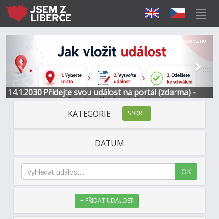
Předchozí
Další
Sponzorováno
14.1.2030 Přidejte svou událost na portál (zdarma) -
Informace a kontakt
KATEGORIE
SPORT
DATUM
OK
+ PŘIDAT UDÁLOST