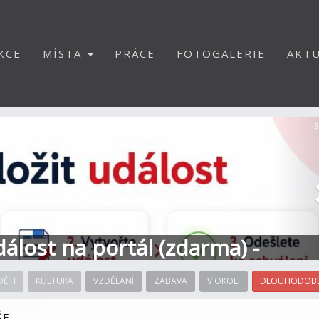
KCE
MÍSTA
PRÁCE
FOTOGALERIE
AKTU
S
dálost na portál (zdarma) -
DĚTI
KULTURA
VZDĚLÁNÍ
ZÁBAVA
V OKOLÍ
DLOUHODOBÉ
ŠE