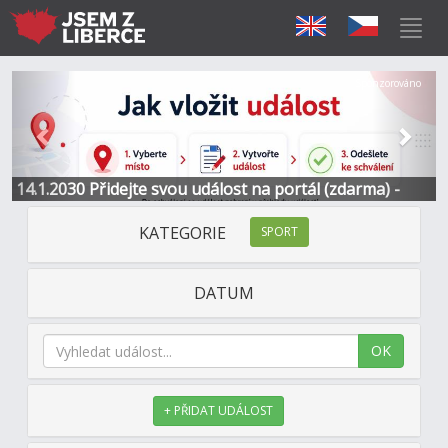
Předchozí
Další
Sponzorováno
14.1.2030 Přidejte svou událost na portál (zdarma) -
Informace a kontakt
KATEGORIE
SPORT
DATUM
OK
+ PŘIDAT UDÁLOST