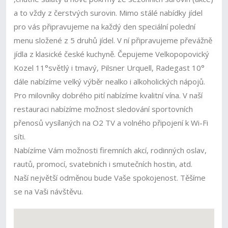
a to vždy z čerstvých surovin. Mimo stálé nabídky jídel
pro vás připravujeme na každý den speciální polední
menu složené z 5 druhů jídel. V ní připravujeme převážně
jídla z klasické české kuchyně. Čepujeme Velkopopovický
Kozel 11°světlý i tmavý, Pilsner Urquell, Radegast 10°
dále nabízíme velký výběr nealko i alkoholických nápojů.
Pro milovníky dobrého pití nabízíme kvalitní vína. V naší
restauraci nabízíme možnost sledování sportovních
přenosů vysílaných na O2 TV a volného připojení k Wi-Fi
síti.
Nabízíme Vám možnosti firemních akcí, rodinných oslav,
rautů, promocí, svatebních i smutečních hostin, atd.
Naší největší odměnou bude Vaše spokojenost. Těšíme
se na Vaši návštěvu.