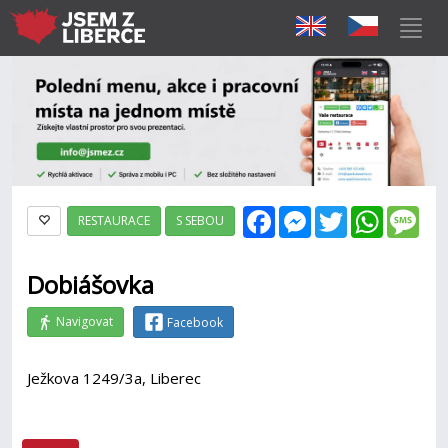
Facebook
Messenger
Twitter
WhatsAp
Mes
RESTAURACE
S SEBOU
Dobiášovka
Navigovat
Facebook
Ježkova 1249/3a, Liberec