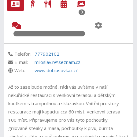
3
Telefon:
777902102
E-mail:
miloslav.r@seznam.cz
Web:
www.dobiasovka.cz/
Až to zase bude možné, rádi vás uvítáme v naší
nekuřácké restauraci s venkovní terasou a dětským
koutkem s trampolínou a skluzavkou. Vnitřní prostory
restaurace mají kapacitu cca 60 míst, venkovní terasa
100 míst. Připravujeme pro vás tyto pochoutky:
grilované steaky a masa, pochoutky k pivu, burrita
,chutné saláty a nově pokrmy ze sezónních surovin (akce)