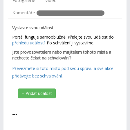
Fotogalerie
Video
Komentáře
Vystavte svou událost.
Portál funguje samooblužně. Přidejte svou událost do
přehledu událostí.
Po schválení ji vystavíme.
Jste provozovatelem nebo majitelem tohoto místa a
nechcete čekat na schvalování?
Převezměte si toto místo pod svou správu a své akce
přidávejte bez schvalování.
+ Přidat událost
---