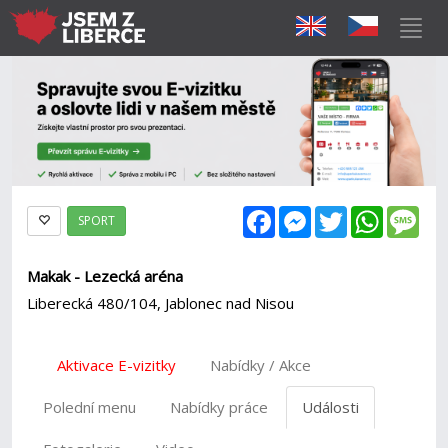
Facebook
Messenger
Twitter
WhatsAp
Mes
SPORT
Makak - Lezecká aréna
Liberecká 480/104, Jablonec nad Nisou
Aktivace E-vizitky
Nabídky / Akce
Polední menu
Nabídky práce
Události