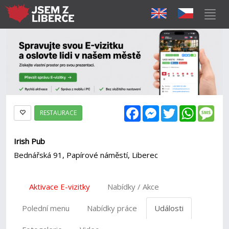
Facebook
Messenger
Twitter
WhatsAp
Mes
RESTAURACE
Irish Pub
Bednářská 91, Papírové náměstí, Liberec
Aktivace E-vizitky
Nabídky / Akce
Polední menu
Nabídky práce
Události