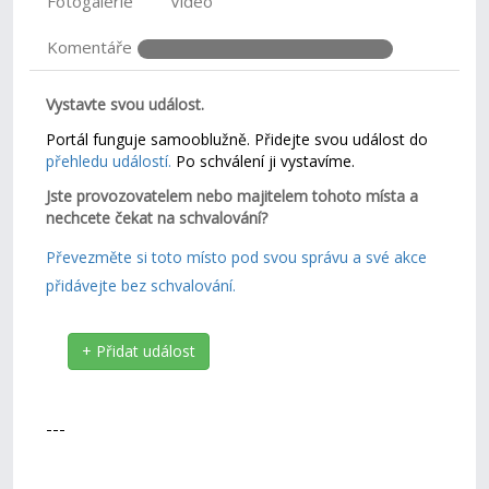
Fotogalerie
Video
Komentáře
Vystavte svou událost.
Portál funguje samooblužně. Přidejte svou událost do
přehledu událostí.
Po schválení ji vystavíme.
Jste provozovatelem nebo majitelem tohoto místa a
nechcete čekat na schvalování?
Převezměte si toto místo pod svou správu a své akce
přidávejte bez schvalování.
+ Přidat událost
---