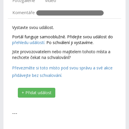
Fotogalerie
Video
Komentáře
Vystavte svou událost.
Portál funguje samooblužně. Přidejte svou událost do
přehledu událostí.
Po schválení ji vystavíme.
Jste provozovatelem nebo majitelem tohoto místa a
nechcete čekat na schvalování?
Převezměte si toto místo pod svou správu a své akce
přidávejte bez schvalování.
+ Přidat událost
---