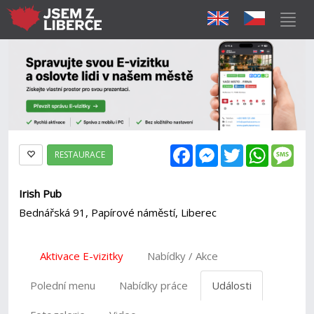
Facebook
Messenger
Twitter
WhatsAp
Mes
RESTAURACE
Irish Pub
Bednářská 91, Papírové náměstí, Liberec
Aktivace E-vizitky
Nabídky / Akce
Polední menu
Nabídky práce
Události