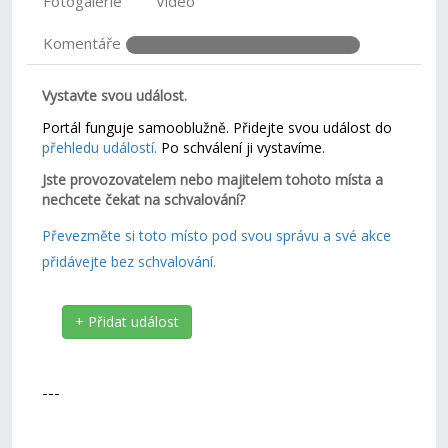
Fotogalerie
Video
Komentáře
Vystavte svou událost.
Portál funguje samooblužně. Přidejte svou událost do
přehledu událostí.
Po schválení ji vystavíme.
Jste provozovatelem nebo majitelem tohoto místa a
nechcete čekat na schvalování?
Převezměte si toto místo pod svou správu a své akce
přidávejte bez schvalování.
+ Přidat událost
---