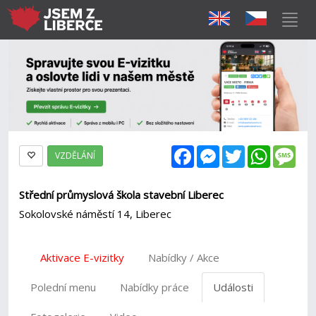
Facebook
Messenger
Twitter
WhatsAp
Mes
VZDĚLÁNÍ
Střední průmyslová škola stavební Liberec
Sokolovské náměstí 14, Liberec
Aktivace E-vizitky
Nabídky / Akce
Polední menu
Nabídky práce
Události