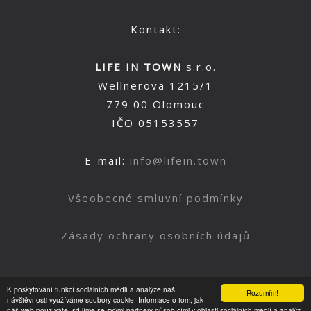
Kontakt:
LIFE IN TOWN
s.r.o.
Wellnerova 1215/1
779 00 Olomouc
IČO 05153557
E-mail:
info@lifein.town
Všeobecné smluvní podmínky
Zásady ochrany osobních údajů
K poskytování funkcí sociálních médií a analýze naší
Rozumím!
Nahoru
návštěvnosti využíváme soubory cookie. Informace o tom, jak
náš web používáte, sdílíme se svými partnery působícími v oblasti sociálních médií a analýz.