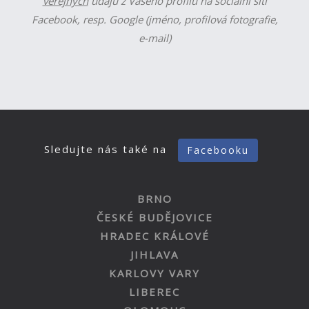
veřejných
údajů z Vašeho profilu na sociální síti
Facebook, resp. Google (jméno, profilová fotografie,
e-mail)
Sledujte nás také na
Facebooku
BRNO
ČESKÉ BUDĚJOVICE
HRADEC KRÁLOVÉ
JIHLAVA
KARLOVY VARY
LIBEREC