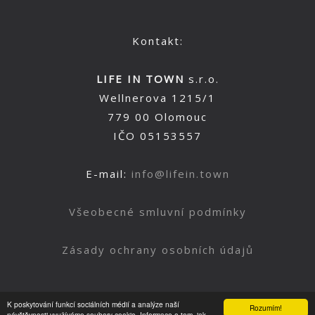
Kontakt:
LIFE IN TOWN
s.r.o.
Wellnerova 1215/1
779 00 Olomouc
IČO 05153557
E-mail:
info@lifein.town
Všeobecné smluvní podmínky
Zásady ochrany osobních údajů
K poskytování funkcí sociálních médií a analýze naší
Rozumím!
návštěvnosti využíváme soubory cookie. Informace o tom, jak