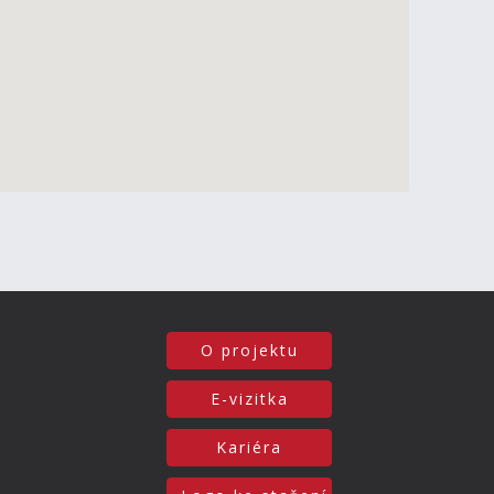
O projektu
E-vizitka
Kariéra