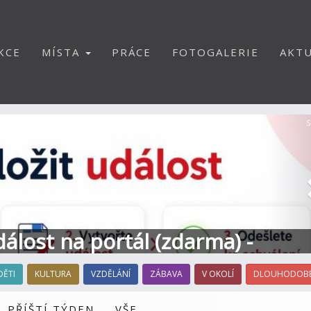
KCE
MÍSTA
PRÁCE
FOTOGALERIE
AKTU
S
dálost na portál (zdarma) -
DĚTI
KULTURA
VZDĚLÁNÍ
ZÁBAVA
V OKOLÍ
DLOUHODOBÉ
PŘÍŠTÍ TÝDEN
VŠE