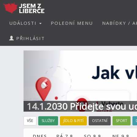
UDÁLOSTI
POLEDNÍ MENU
NABÍDKY / A
PŘIHLÁSIT
Předchozí
14.1.2030 Přidejte svou u
Informace a kontakt
VŠE
SLUŽBY
JÍDLO & PITÍ
OSTATNÍ
SPORT
DNES
PÁ 7.8.
SO 8.8.
NE 9.8.