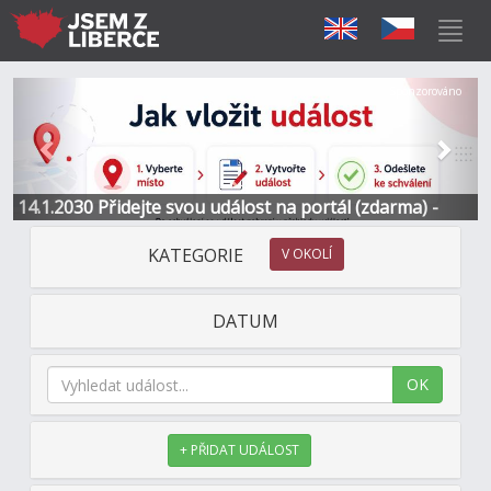
Předchozí
Další
Sponzorováno
14.1.2030 Přidejte svou událost na portál (zdarma) -
Informace a kontakt
KATEGORIE
V OKOLÍ
DATUM
OK
+ PŘIDAT UDÁLOST