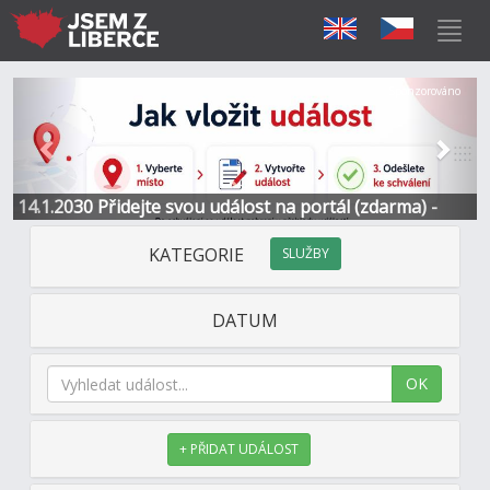
Předchozí
Další
Sponzorováno
14.1.2030 Přidejte svou událost na portál (zdarma) -
Informace a kontakt
KATEGORIE
SLUŽBY
DATUM
OK
+ PŘIDAT UDÁLOST